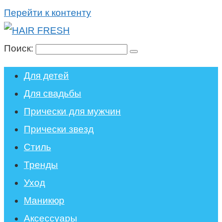
Перейти к контенту
Поиск:
Для детей
Для свадьбы
Прически для мужчин
Прически звезд
Стиль
Тренды
Уход
Маникюр
Аксессуары