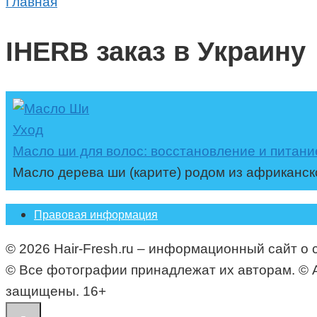
Главная
IHERB заказ в Украину
Уход
Масло ши для волос: восстановление и питани
Масло дерева ши (карите) родом из африканск
Правовая информация
© 2026 Hair-Fresh.ru – информационный сайт о 
© Все фотографии принадлежат их авторам. © All i
защищены. 16+