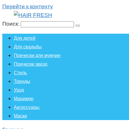
Перейти к контенту
Поиск:
Для детей
Для свадьбы
Прически для мужчин
Прически звезд
Стиль
Тренды
Уход
Маникюр
Аксессуары
Маски