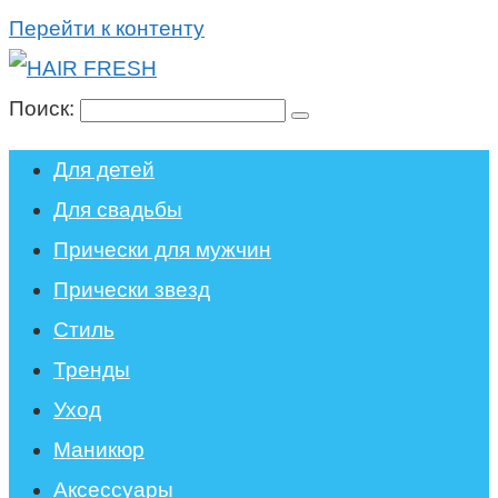
Перейти к контенту
Поиск:
Для детей
Для свадьбы
Прически для мужчин
Прически звезд
Стиль
Тренды
Уход
Маникюр
Аксессуары