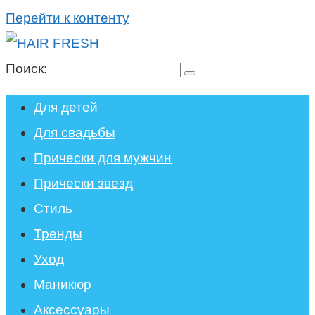
Перейти к контенту
Поиск:
Для детей
Для свадьбы
Прически для мужчин
Прически звезд
Стиль
Тренды
Уход
Маникюр
Аксессуары