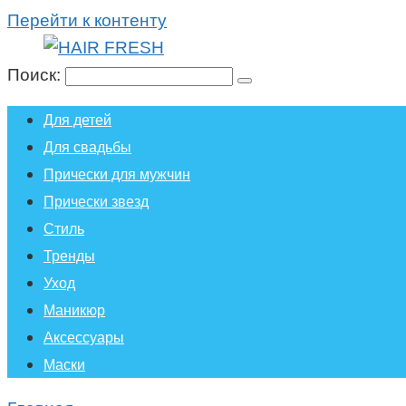
Перейти к контенту
Поиск:
Для детей
Для свадьбы
Прически для мужчин
Прически звезд
Стиль
Тренды
Уход
Маникюр
Аксессуары
Маски