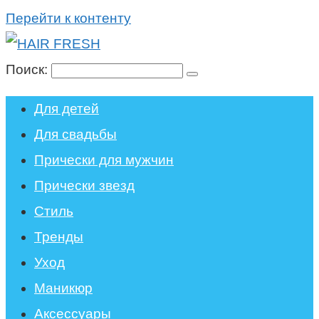
Перейти к контенту
Поиск:
Для детей
Для свадьбы
Прически для мужчин
Прически звезд
Стиль
Тренды
Уход
Маникюр
Аксессуары