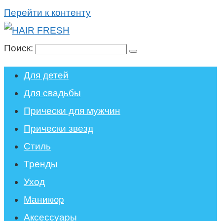
Перейти к контенту
Поиск:
Для детей
Для свадьбы
Прически для мужчин
Прически звезд
Стиль
Тренды
Уход
Маникюр
Аксессуары