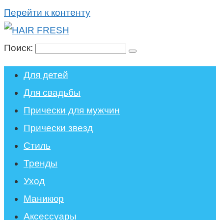
Перейти к контенту
Поиск:
Для детей
Для свадьбы
Прически для мужчин
Прически звезд
Стиль
Тренды
Уход
Маникюр
Аксессуары