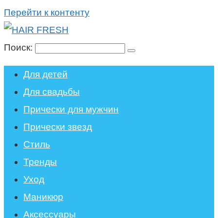
Перейти к контенту
Поиск:
Для детей
Для свадьбы
Прически для мужчин
Прически звезд
Стиль
Тренды
Уход
Маникюр
Аксессуары