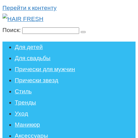
Перейти к контенту
Поиск:
Для детей
Для свадьбы
Прически для мужчин
Прически звезд
Стиль
Тренды
Уход
Маникюр
Аксессуары