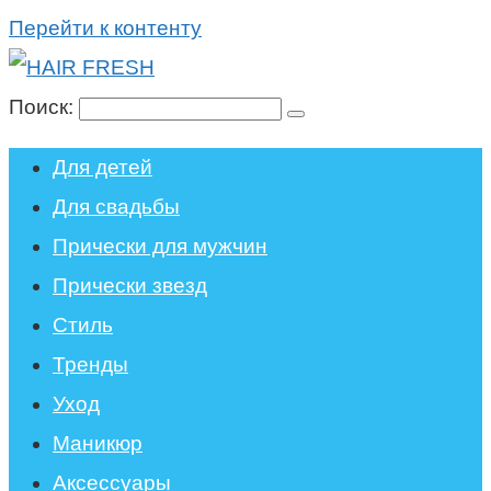
Перейти к контенту
Поиск:
Для детей
Для свадьбы
Прически для мужчин
Прически звезд
Стиль
Тренды
Уход
Маникюр
Аксессуары