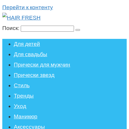
Перейти к контенту
Поиск:
Для детей
Для свадьбы
Прически для мужчин
Прически звезд
Стиль
Тренды
Уход
Маникюр
Аксессуары