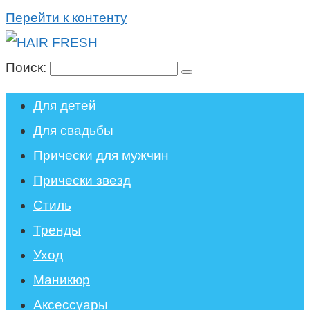
Перейти к контенту
Поиск:
Для детей
Для свадьбы
Прически для мужчин
Прически звезд
Стиль
Тренды
Уход
Маникюр
Аксессуары