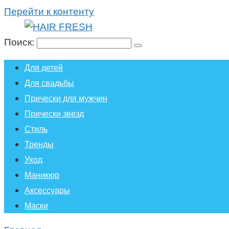
Перейти к контенту
Поиск:
Для детей
Для свадьбы
Прически для мужчин
Прически звезд
Стиль
Тренды
Уход
Маникюр
Аксессуары
Маски