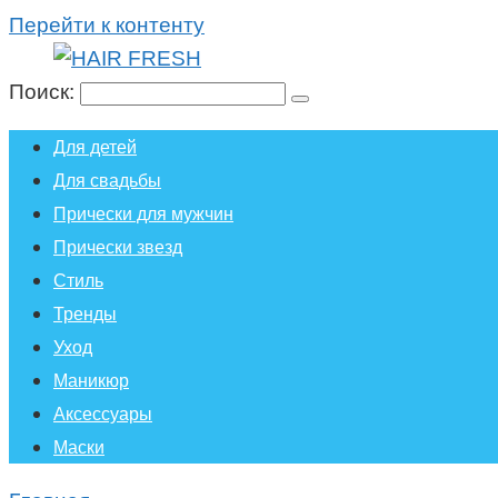
Перейти к контенту
Поиск:
Для детей
Для свадьбы
Прически для мужчин
Прически звезд
Стиль
Тренды
Уход
Маникюр
Аксессуары
Маски