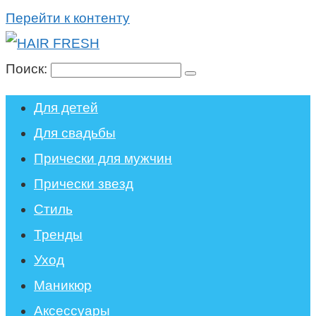
Перейти к контенту
Поиск:
Для детей
Для свадьбы
Прически для мужчин
Прически звезд
Стиль
Тренды
Уход
Маникюр
Аксессуары