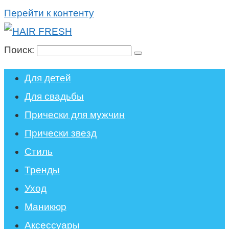
Перейти к контенту
Поиск:
Для детей
Для свадьбы
Прически для мужчин
Прически звезд
Стиль
Тренды
Уход
Маникюр
Аксессуары