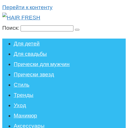
Перейти к контенту
Поиск:
Для детей
Для свадьбы
Прически для мужчин
Прически звезд
Стиль
Тренды
Уход
Маникюр
Аксессуары