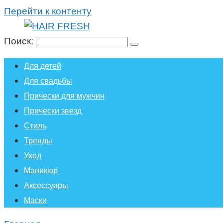
Перейти к контенту
Поиск:
Для детей
Для свадьбы
Прически для мужчин
Прически звезд
Стиль
Тренды
Уход
Маникюр
Аксессуары
Маски