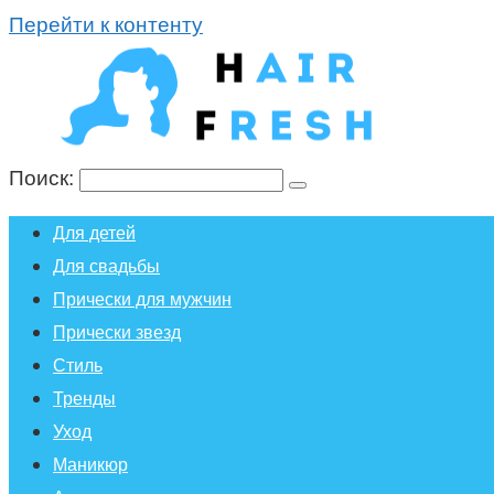
Перейти к контенту
Поиск:
Для детей
Для свадьбы
Прически для мужчин
Прически звезд
Стиль
Тренды
Уход
Маникюр