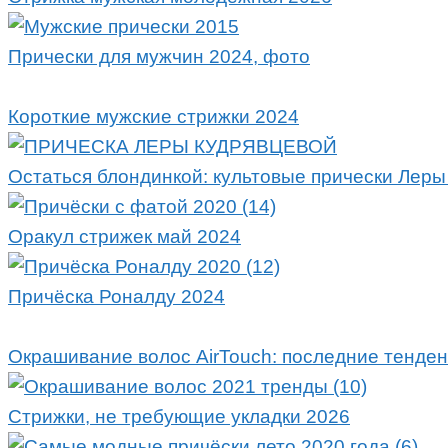
Прически для мужчин 2024, фото
Короткие мужские стрижки 2024
Остаться блондинкой: культовые прически Леры
Оракул стрижек май 2024
Причёска Роналду 2024
Окрашивание волос AirTouch: последние тенден
Стрижки, не требующие укладки 2026