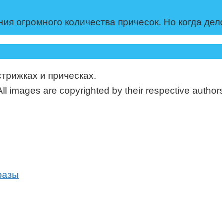
ия огромного количества причесок. Но когда дел
стрижках и прическах.
mages are copyrighted by their respective authors
разы