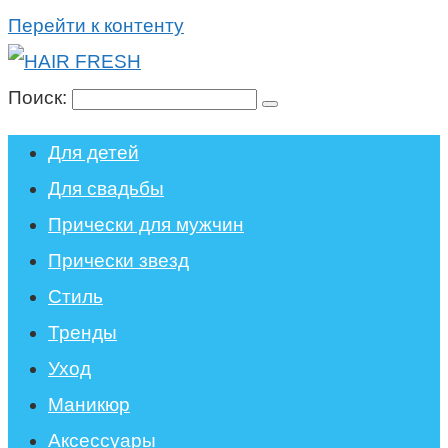
Перейти к контенту
Поиск:
Для детей
Для свадьбы
Прически для мужчин
Прически звезд
Стиль
Тренды
Уход
Маникюр
Аксессуары