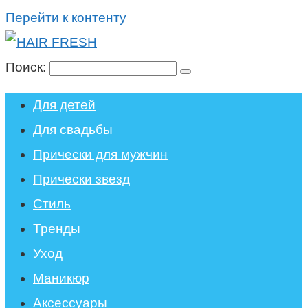
Перейти к контенту
Поиск:
Для детей
Для свадьбы
Прически для мужчин
Прически звезд
Стиль
Тренды
Уход
Маникюр
Аксессуары