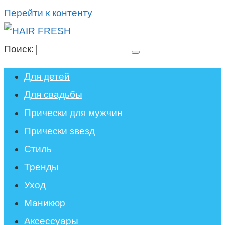
Перейти к контенту
Поиск:
Для детей
Для свадьбы
Прически для мужчин
Прически звезд
Стиль
Тренды
Уход
Маникюр
Аксессуары