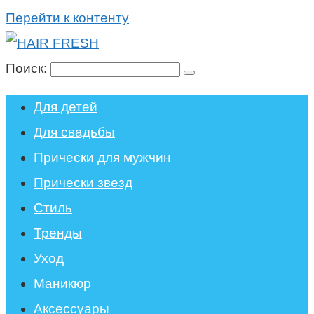
Перейти к контенту
Поиск:
Для детей
Для свадьбы
Прически для мужчин
Прически звезд
Стиль
Тренды
Уход
Маникюр
Аксессуары