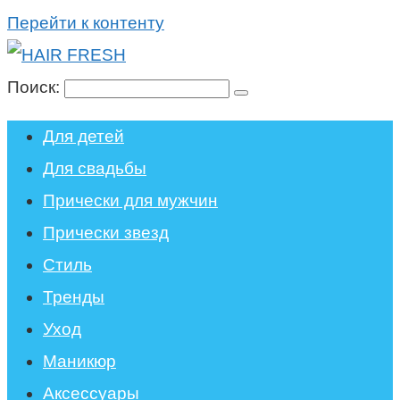
Перейти к контенту
Поиск:
Для детей
Для свадьбы
Прически для мужчин
Прически звезд
Стиль
Тренды
Уход
Маникюр
Аксессуары