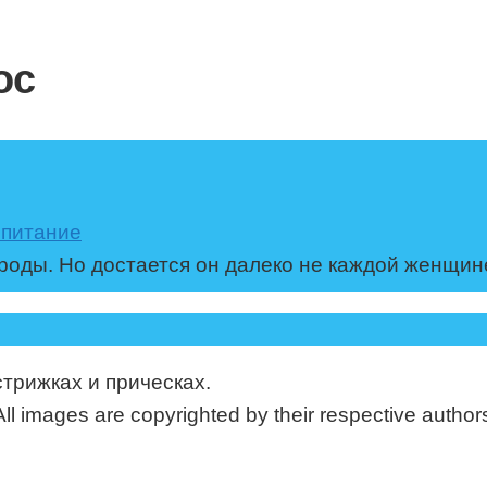
ос
 питание
роды. Но достается он далеко не каждой женщин
стрижках и прическах.
mages are copyrighted by their respective authors