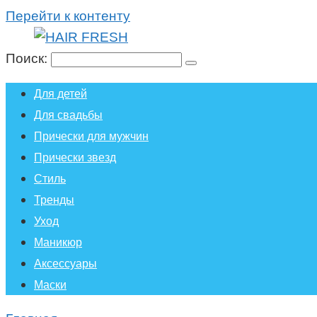
Перейти к контенту
Поиск:
Для детей
Для свадьбы
Прически для мужчин
Прически звезд
Стиль
Тренды
Уход
Маникюр
Аксессуары
Маски