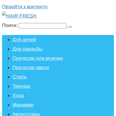
Перейти к контенту
Поиск:
Для детей
Для свадьбы
Прически для мужчин
Прически звезд
Стиль
Тренды
Уход
Маникюр
Аксессуары