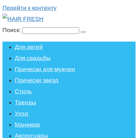
Перейти к контенту
Поиск:
Для детей
Для свадьбы
Прически для мужчин
Прически звезд
Стиль
Тренды
Уход
Маникюр
Аксессуары