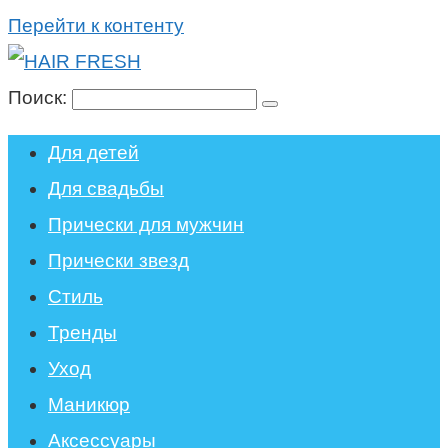
Перейти к контенту
Поиск:
Для детей
Для свадьбы
Прически для мужчин
Прически звезд
Стиль
Тренды
Уход
Маникюр
Аксессуары