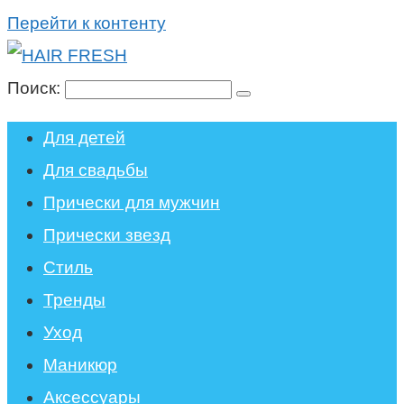
Перейти к контенту
Поиск:
Для детей
Для свадьбы
Прически для мужчин
Прически звезд
Стиль
Тренды
Уход
Маникюр
Аксессуары