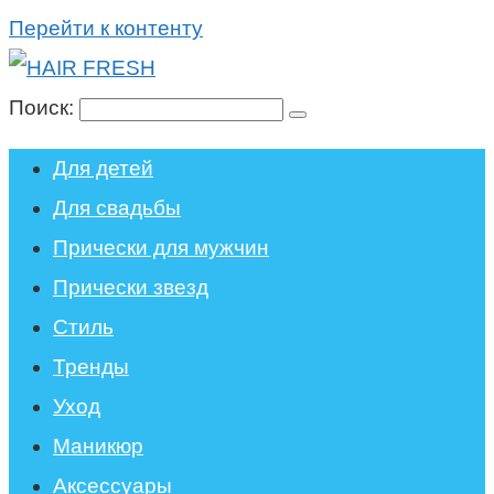
Перейти к контенту
Поиск:
Для детей
Для свадьбы
Прически для мужчин
Прически звезд
Стиль
Тренды
Уход
Маникюр
Аксессуары