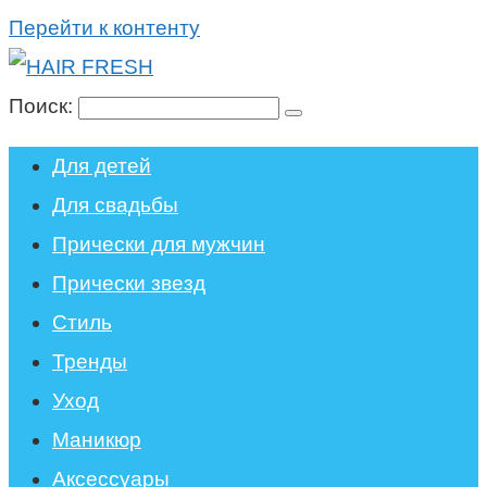
Перейти к контенту
Поиск:
Для детей
Для свадьбы
Прически для мужчин
Прически звезд
Стиль
Тренды
Уход
Маникюр
Аксессуары