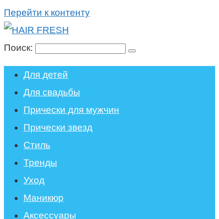
Перейти к контенту
Поиск:
Для детей
Для свадьбы
Прически для мужчин
Прически звезд
Стиль
Тренды
Уход
Маникюр
Аксессуары