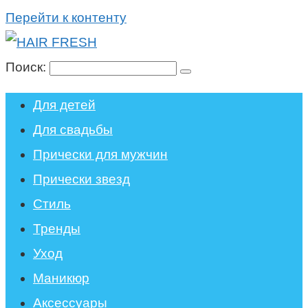
Перейти к контенту
Поиск:
Для детей
Для свадьбы
Прически для мужчин
Прически звезд
Стиль
Тренды
Уход
Маникюр
Аксессуары