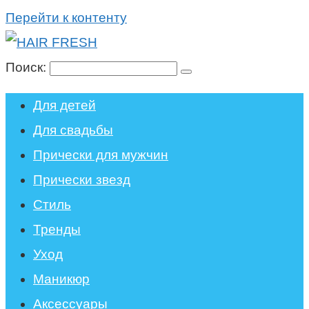
Перейти к контенту
Поиск:
Для детей
Для свадьбы
Прически для мужчин
Прически звезд
Стиль
Тренды
Уход
Маникюр
Аксессуары