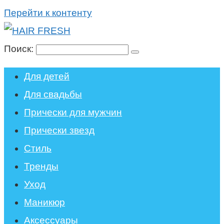
Перейти к контенту
Поиск:
Для детей
Для свадьбы
Прически для мужчин
Прически звезд
Стиль
Тренды
Уход
Маникюр
Аксессуары