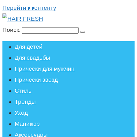
Перейти к контенту
Поиск:
Для детей
Для свадьбы
Прически для мужчин
Прически звезд
Стиль
Тренды
Уход
Маникюр
Аксессуары