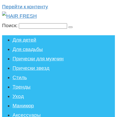
Перейти к контенту
Поиск:
Для детей
Для свадьбы
Прически для мужчин
Прически звезд
Стиль
Тренды
Уход
Маникюр
Аксессуары