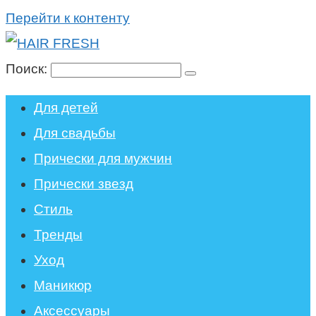
Перейти к контенту
Поиск:
Для детей
Для свадьбы
Прически для мужчин
Прически звезд
Стиль
Тренды
Уход
Маникюр
Аксессуары