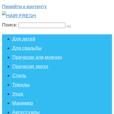
Перейти к контенту
Поиск:
Для детей
Для свадьбы
Прически для мужчин
Прически звезд
Стиль
Тренды
Уход
Маникюр
Аксессуары