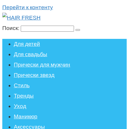
Перейти к контенту
Поиск:
Для детей
Для свадьбы
Прически для мужчин
Прически звезд
Стиль
Тренды
Уход
Маникюр
Аксессуары