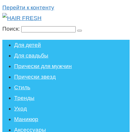
Перейти к контенту
Поиск:
Для детей
Для свадьбы
Прически для мужчин
Прически звезд
Стиль
Тренды
Уход
Маникюр
Аксессуары