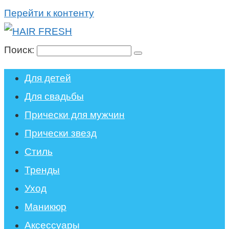
Перейти к контенту
Поиск:
Для детей
Для свадьбы
Прически для мужчин
Прически звезд
Стиль
Тренды
Уход
Маникюр
Аксессуары