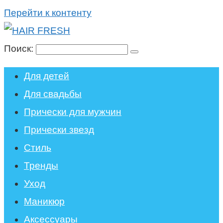
Перейти к контенту
Поиск:
Для детей
Для свадьбы
Прически для мужчин
Прически звезд
Стиль
Тренды
Уход
Маникюр
Аксессуары