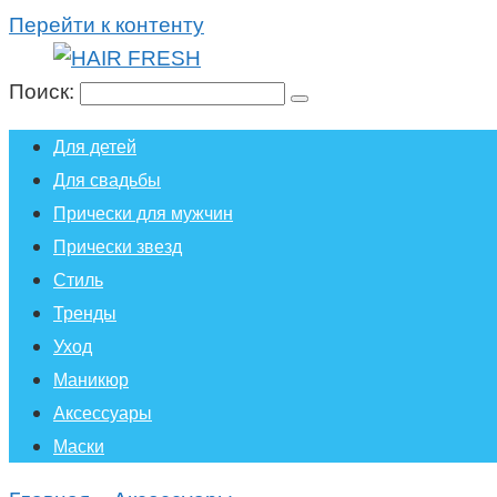
Перейти к контенту
Поиск:
Для детей
Для свадьбы
Прически для мужчин
Прически звезд
Стиль
Тренды
Уход
Маникюр
Аксессуары
Маски