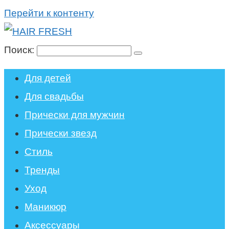
Перейти к контенту
Поиск:
Для детей
Для свадьбы
Прически для мужчин
Прически звезд
Стиль
Тренды
Уход
Маникюр
Аксессуары